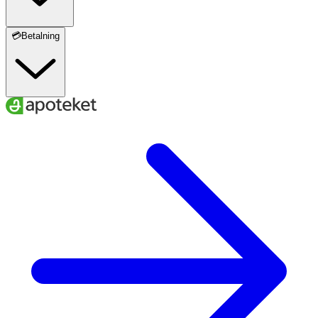
💳Betalning