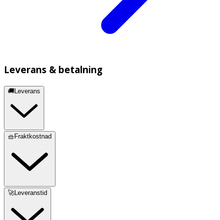
Leverans & betalning
🚚Leverans
🧺Fraktkostnad
🚀Leveranstid