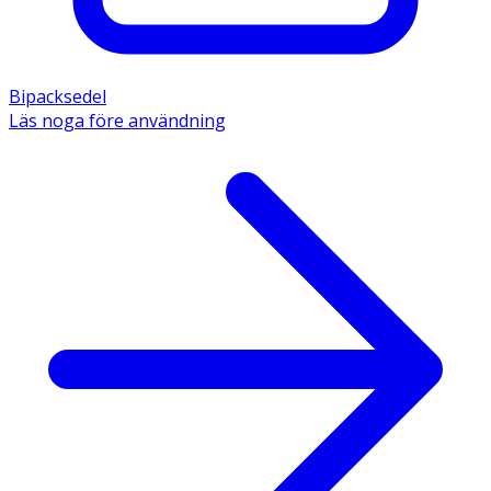
Bipacksedel
Läs noga före användning