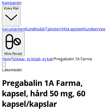
Kampanjer
Kloka Råd
Varumärken
Kundklubb
Tjänster
Hitta apotek
Kundservice
Mina Recept
Hem
/
Sökbar, ej köpb, ej kat
/
Pregabalin 1A Farma
Läkemedel
Pregabalin 1A Farma,
kapsel, hård 50 mg, 60
kapsel/kapslar