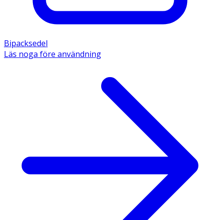
Bipacksedel
Läs noga före användning