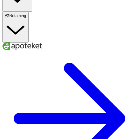
💳Betalning