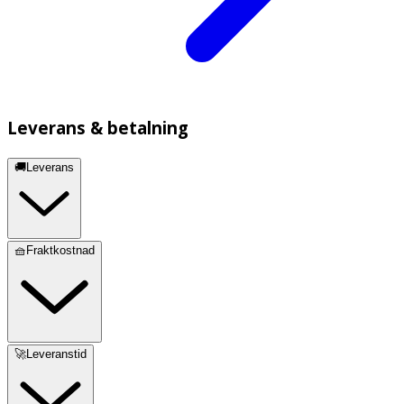
Leverans & betalning
🚚Leverans
🧺Fraktkostnad
🚀Leveranstid