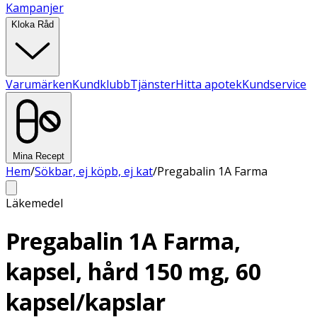
Kampanjer
Kloka Råd
Varumärken
Kundklubb
Tjänster
Hitta apotek
Kundservice
Mina Recept
Hem
/
Sökbar, ej köpb, ej kat
/
Pregabalin 1A Farma
Läkemedel
Pregabalin 1A Farma,
kapsel, hård 150 mg, 60
kapsel/kapslar