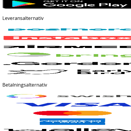
Leveransalternativ
Betalningsalternativ