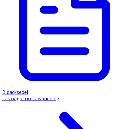
Bipacksedel
Läs noga före användning