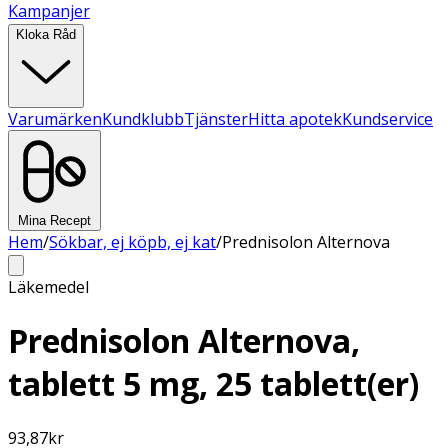
Kampanjer
Kloka Råd
Varumärken
Kundklubb
Tjänster
Hitta apotek
Kundservice
Mina Recept
Hem
/
Sökbar, ej köpb, ej kat
/
Prednisolon Alternova
Läkemedel
Prednisolon Alternova,
tablett 5 mg, 25 tablett(er)
93,87
kr