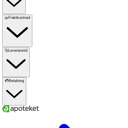
🧺Fraktkostnad
🚀Leveranstid
💳Betalning