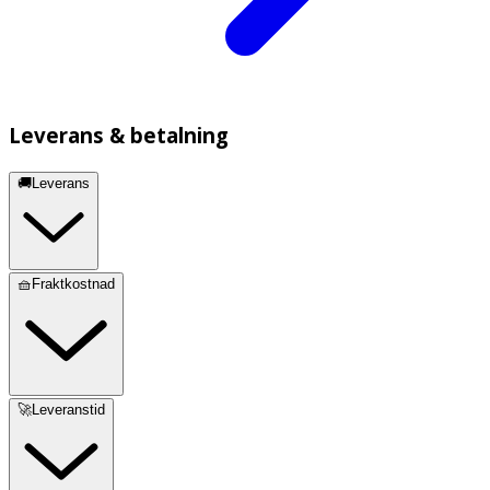
Leverans & betalning
🚚Leverans
🧺Fraktkostnad
🚀Leveranstid