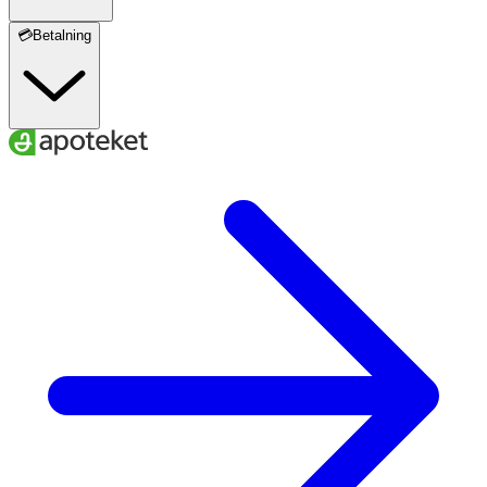
💳Betalning