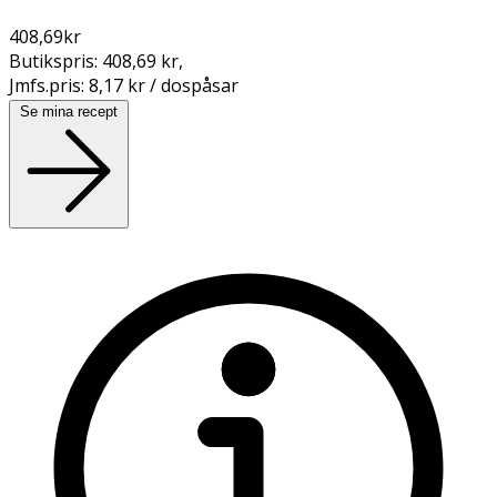
408,69
kr
Butikspris:
408,69 kr
,
Jmfs.pris:
8,17 kr / dospåsar
Se mina recept