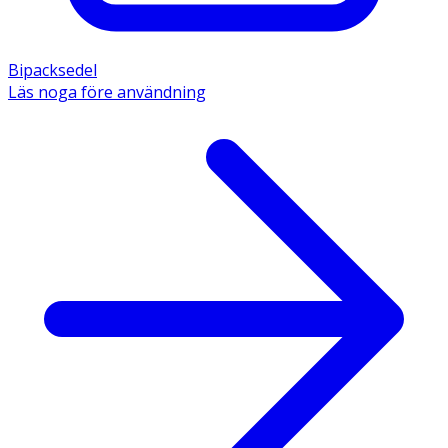
Bipacksedel
Läs noga före användning