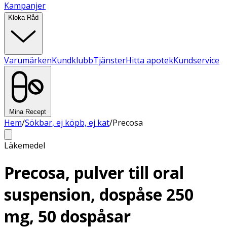
Kampanjer
Kloka Råd
Varumärken
Kundklubb
Tjänster
Hitta apotek
Kundservice
Mina Recept
Hem
/
Sökbar, ej köpb, ej kat
/
Precosa
Läkemedel
Precosa, pulver till oral
suspension, dospåse 250
mg, 50 dospåsar