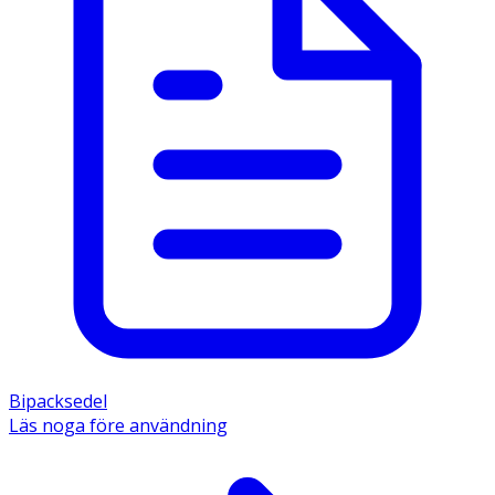
Bipacksedel
Läs noga före användning