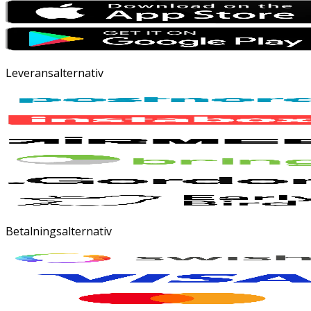
Leveransalternativ
Betalningsalternativ