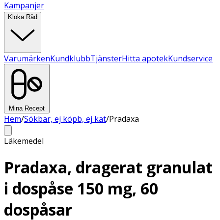
Kampanjer
Kloka Råd
Varumärken
Kundklubb
Tjänster
Hitta apotek
Kundservice
Mina Recept
Hem
/
Sökbar, ej köpb, ej kat
/
Pradaxa
Läkemedel
Pradaxa, dragerat granulat
i dospåse 150 mg, 60
dospåsar