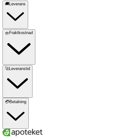
🚚Leverans
🧺Fraktkostnad
🚀Leveranstid
💳Betalning