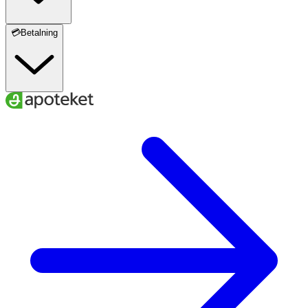
💳Betalning