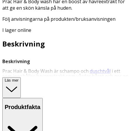
Prac Hair & Body wash har en boost av havreextrakt för
att ge en skön känsla på huden.
Följ anvisningarna på produkten/bruksanvisningen
I lager online
Beskrivning
Beskrivning
Prac Hair & Body Wash är schampo och
duschtvål
i ett
som innehåller havreextrakt som vårdar håret och ger en
skön känsla på huden. Vegansk och tillverkad i Sverige.
Läs mer
Följ anvisningarna på produkten/bruksanvisningen.
Användning
- Använd dagligen.
Produktfakta
- Förvaras i rumstemperatur.
Inneh
å
ll