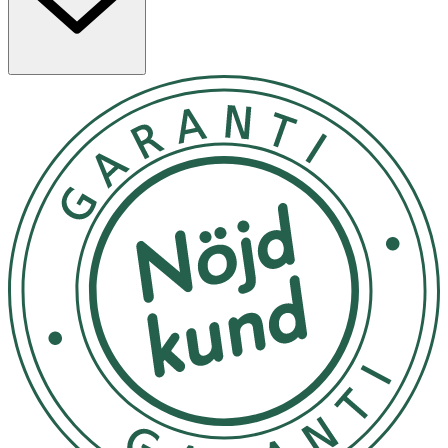
Aqua (Water), Sodium Laureth Sulfate, Cocamidopropyl
Betaine, Glycerin, Cocamide DEA, Phenoxyethanol,
Sodium Chloride, Citric Acid, Polyquaternium-10,
Ethylhexylglycerin, Sodium Benzoate, Potassium Sorbate,
Linalool, Maltodextrin, Limonene, Avena Sativa Bran
Extract, Levulinic Acid, Sodium Levulinate,
Parfum(Fragrance).