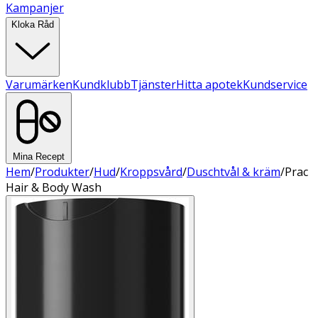
Kampanjer
Kloka Råd
Varumärken
Kundklubb
Tjänster
Hitta apotek
Kundservice
Mina Recept
Hem
/
Produkter
/
Hud
/
Kroppsvård
/
Duschtvål & kräm
/
Prac
Hair & Body Wash