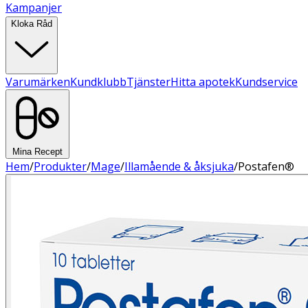
Kampanjer
Kloka Råd
Varumärken
Kundklubb
Tjänster
Hitta apotek
Kundservice
Mina Recept
Hem
/
Produkter
/
Mage
/
Illamående & åksjuka
/
Postafen®