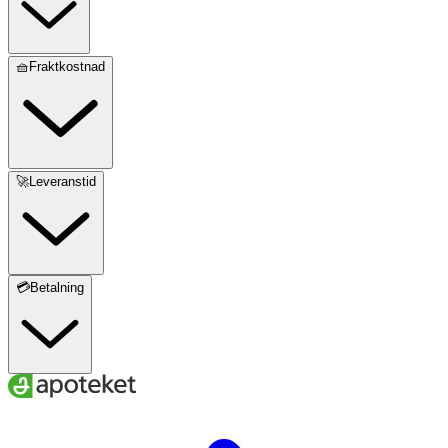
🧺Fraktkostnad
🚀Leveranstid
💳Betalning