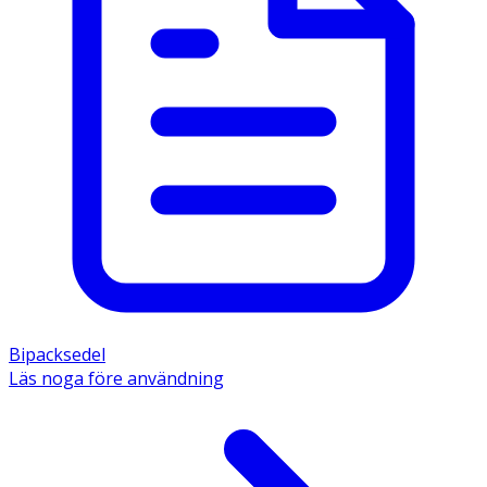
Innehåll 
De aktiva substanserna är 25 mg mklozinhydroklorid. 
Övriga innehållsämnen är laktosmonohydrat 75 mg, 
majsstärkelse, talk, povidon, kalciumstearat och kolloidal 
vattenfri kiseldioxid. 
Bipacksedel
Läs noga före användning