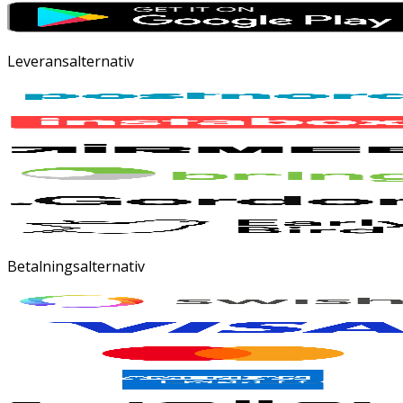
Leveransalternativ
Betalningsalternativ