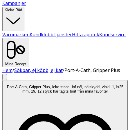
Kampanjer
Kloka Råd
Varumärken
Kundklubb
Tjänster
Hitta apotek
Kundservice
Mina Recept
Hem
/
Sökbar, ej köpb, ej kat
/
Port-A-Cath, Gripper Plus
Port-A-Cath, Gripper Plus, icke stans. inf.nål, nålskydd, vinkl. 1,1x25
mm, 19, 12 styck har tagits bort från mina favoriter