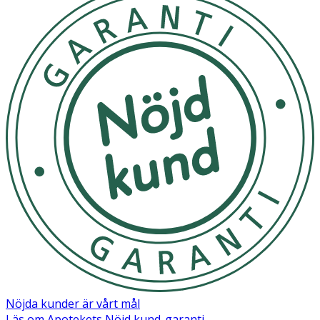
Nöjda kunder är vårt mål
Läs om Apotekets Nöjd kund-garanti