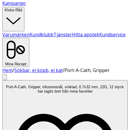
Kampanjer
Kloka Råd
Varumärken
Kundklubb
Tjänster
Hitta apotek
Kundservice
Mina Recept
Hem
/
Sökbar, ej köpb, ej kat
/
Port-A-Cath, Gripper
Port-A-Cath, Gripper, infusionsnål, vinklad, 0,7x32 mm, 22G, 12 styck
har tagits bort från mina favoriter