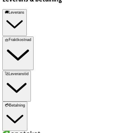
🚚Leverans
🧺Fraktkostnad
🚀Leveranstid
💳Betalning