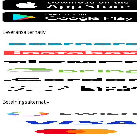
Leveransalternativ
Betalningsalternativ