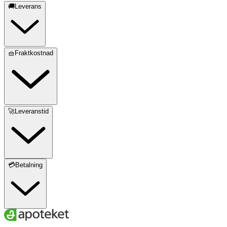
🚚Leverans
🧺Fraktkostnad
🚀Leveranstid
💳Betalning