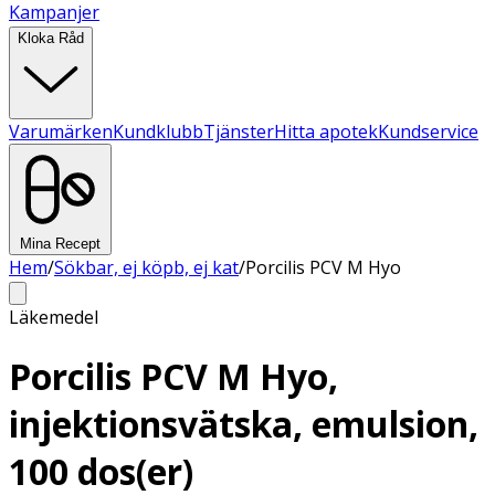
Kampanjer
Kloka Råd
Varumärken
Kundklubb
Tjänster
Hitta apotek
Kundservice
Mina Recept
Hem
/
Sökbar, ej köpb, ej kat
/
Porcilis PCV M Hyo
Läkemedel
Porcilis PCV M Hyo,
injektionsvätska, emulsion,
100 dos(er)