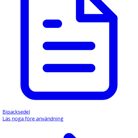
Bipacksedel
Läs noga före användning