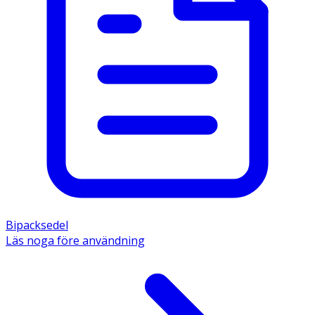
Bipacksedel
Läs noga före användning