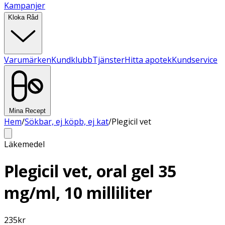
Kampanjer
Kloka Råd
Varumärken
Kundklubb
Tjänster
Hitta apotek
Kundservice
Mina Recept
Hem
/
Sökbar, ej köpb, ej kat
/
Plegicil vet
Läkemedel
Plegicil vet, oral gel 35
mg/ml, 10 milliliter
235
kr