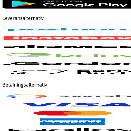
Leveransalternativ
Betalningsalternativ