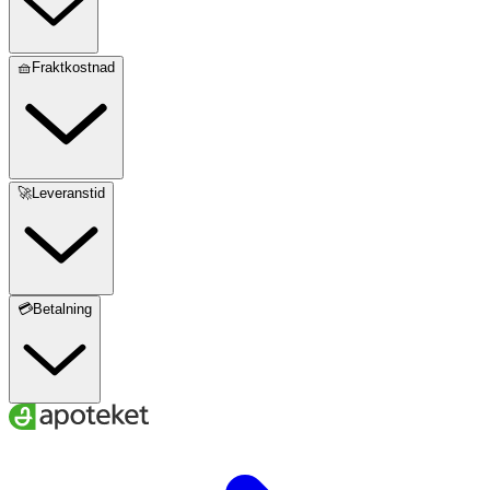
🧺Fraktkostnad
🚀Leveranstid
💳Betalning