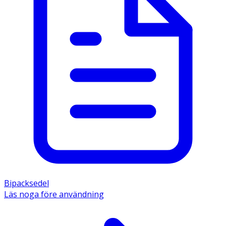
Bipacksedel
Läs noga före användning