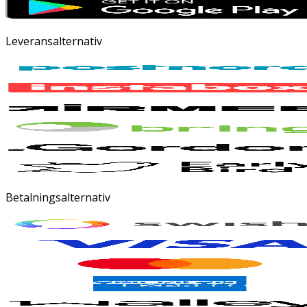
Leveransalternativ
Betalningsalternativ