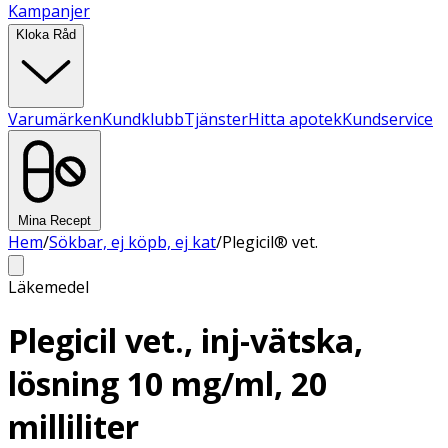
Kampanjer
Kloka Råd
Varumärken
Kundklubb
Tjänster
Hitta apotek
Kundservice
Mina Recept
Hem
/
Sökbar, ej köpb, ej kat
/
Plegicil® vet.
Läkemedel
Plegicil vet., inj-vätska,
lösning 10 mg/ml, 20
milliliter