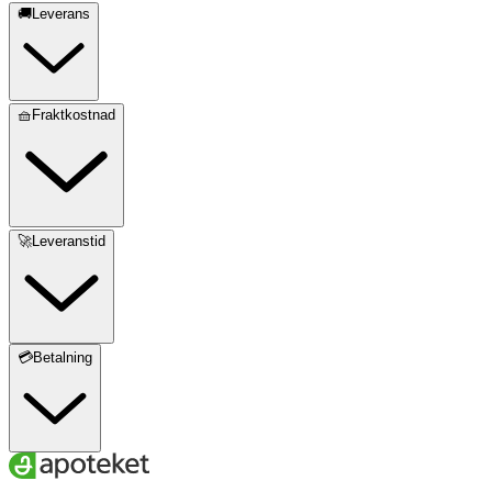
🚚Leverans
🧺Fraktkostnad
🚀Leveranstid
💳Betalning