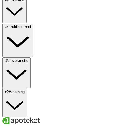
🧺Fraktkostnad
🚀Leveranstid
💳Betalning