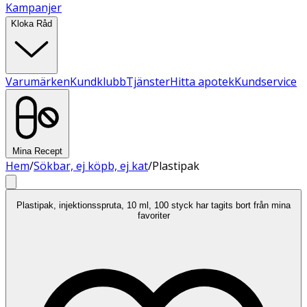
Kampanjer
Kloka Råd
Varumärken
Kundklubb
Tjänster
Hitta apotek
Kundservice
Mina Recept
Hem
/
Sökbar, ej köpb, ej kat
/
Plastipak
Plastipak, injektionsspruta, 10 ml, 100 styck har tagits bort från mina
favoriter