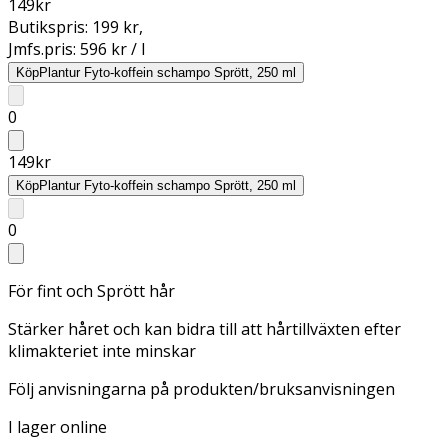
149
kr
Butikspris:
199 kr
,
Jmfs.pris:
596 kr / l
Köp
Plantur Fyto-koffein schampo Sprött, 250 ml
0
149
kr
Köp
Plantur Fyto-koffein schampo Sprött, 250 ml
0
För fint och Sprött hår
Stärker håret och kan bidra till att hårtillväxten efter
klimakteriet inte minskar
Följ anvisningarna på produkten/bruksanvisningen
I lager online