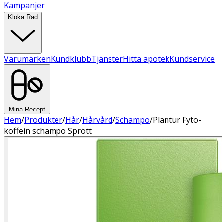
Kampanjer
Kloka Råd
Varumärken
Kundklubb
Tjänster
Hitta apotek
Kundservice
Mina Recept
Hem
/
Produkter
/
Hår
/
Hårvård
/
Schampo
/
Plantur Fyto-
koffein schampo Sprött