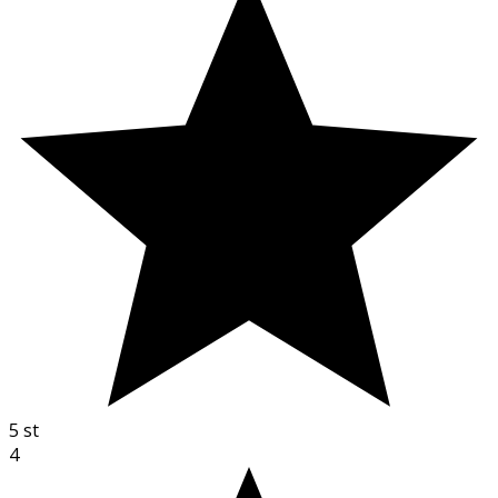
5
st
4