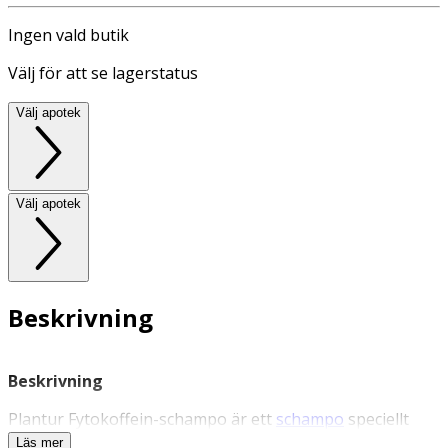
Ingen vald butik
Välj för att se lagerstatus
Välj apotek
Välj apotek
Beskrivning
Beskrivning
Plantur Fytokoffein-schampo är ett
schampo
speciellt
framtaget för att stärka fint och sprött hår som kan
Läs mer