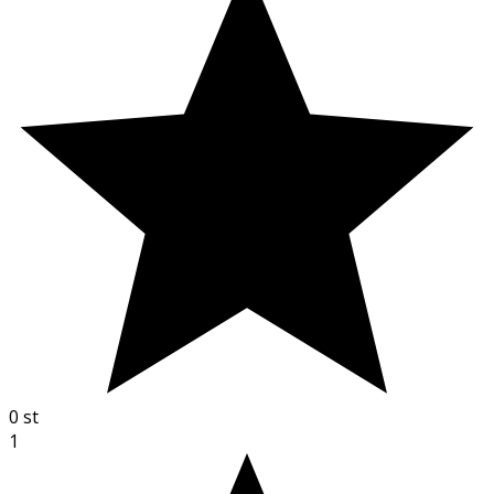
0
st
1