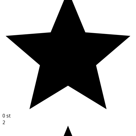
0
st
2