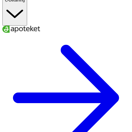
💳Betalning