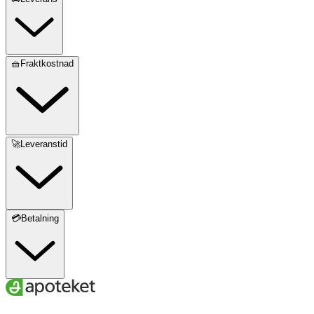
🧺Fraktkostnad
🚀Leveranstid
💳Betalning