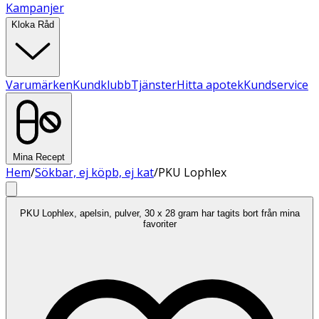
Kampanjer
Kloka Råd
Varumärken
Kundklubb
Tjänster
Hitta apotek
Kundservice
Mina Recept
Hem
/
Sökbar, ej köpb, ej kat
/
PKU Lophlex
PKU Lophlex, apelsin, pulver, 30 x 28 gram har tagits bort från mina
favoriter