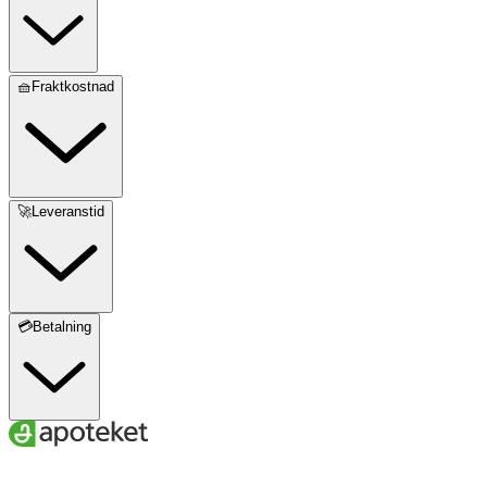
🧺Fraktkostnad
🚀Leveranstid
💳Betalning