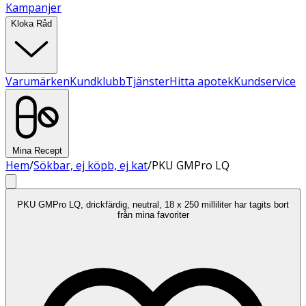
Kampanjer
Kloka Råd
Varumärken
Kundklubb
Tjänster
Hitta apotek
Kundservice
Mina Recept
Hem
/
Sökbar, ej köpb, ej kat
/
PKU GMPro LQ
PKU GMPro LQ, drickfärdig, neutral, 18 x 250 milliliter har tagits bort
från mina favoriter