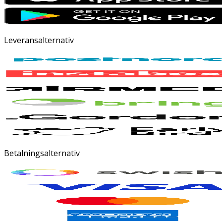
Leveransalternativ
Betalningsalternativ