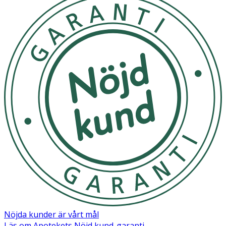
Nöjda kunder är vårt mål
Läs om Apotekets Nöjd kund-garanti