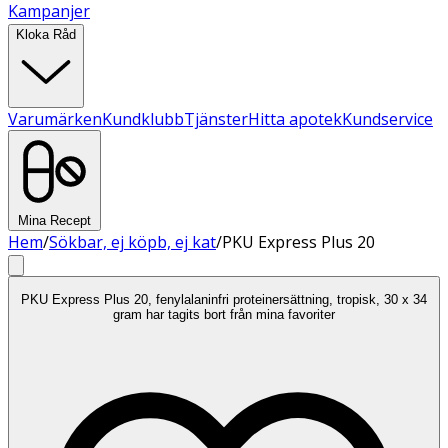
Kampanjer
Kloka Råd
Varumärken
Kundklubb
Tjänster
Hitta apotek
Kundservice
Mina Recept
Hem
/
Sökbar, ej köpb, ej kat
/
PKU Express Plus 20
PKU Express Plus 20, fenylalaninfri proteinersättning, tropisk, 30 x 34
gram har tagits bort från mina favoriter