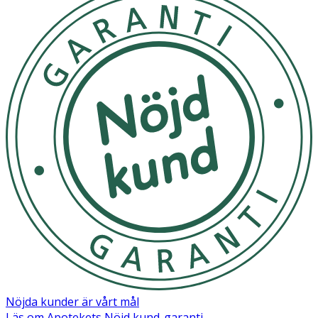
Nöjda kunder är vårt mål
Läs om Apotekets Nöjd kund-garanti