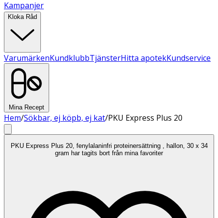
Kampanjer
Kloka Råd
Varumärken
Kundklubb
Tjänster
Hitta apotek
Kundservice
Mina Recept
Hem
/
Sökbar, ej köpb, ej kat
/
PKU Express Plus 20
PKU Express Plus 20, fenylalaninfri proteinersättning , hallon, 30 x 34
gram har tagits bort från mina favoriter