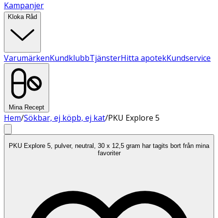
Kampanjer
Kloka Råd
Varumärken
Kundklubb
Tjänster
Hitta apotek
Kundservice
Mina Recept
Hem
/
Sökbar, ej köpb, ej kat
/
PKU Explore 5
PKU Explore 5, pulver, neutral, 30 x 12,5 gram har tagits bort från mina
favoriter