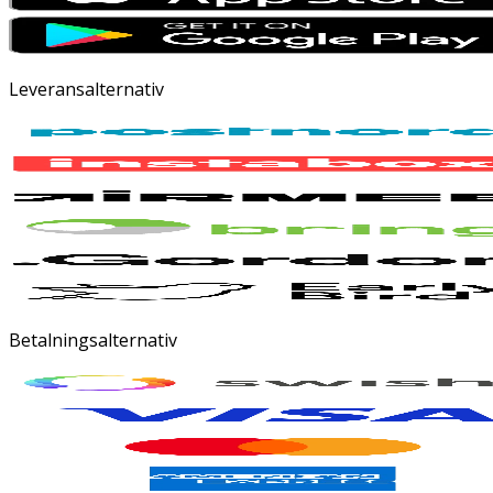
Leveransalternativ
Betalningsalternativ