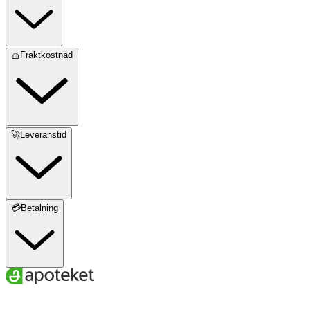
🧺Fraktkostnad
🚀Leveranstid
💳Betalning