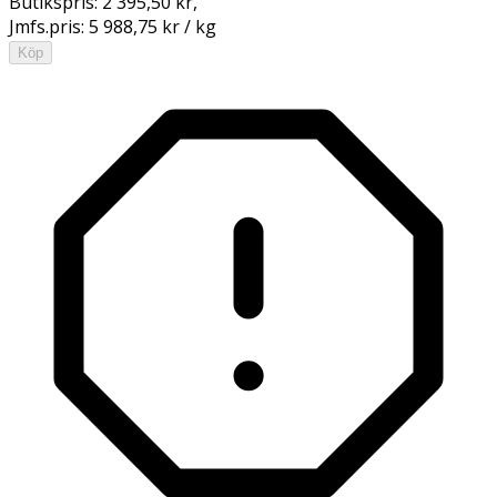
Butikspris:
2 395,50 kr
,
Jmfs.pris:
5 988,75 kr / kg
Köp