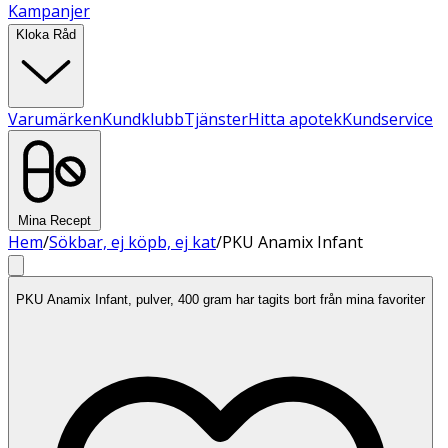
Kampanjer
Kloka Råd
Varumärken
Kundklubb
Tjänster
Hitta apotek
Kundservice
Mina Recept
Hem
/
Sökbar, ej köpb, ej kat
/
PKU Anamix Infant
PKU Anamix Infant, pulver, 400 gram har tagits bort från mina favoriter