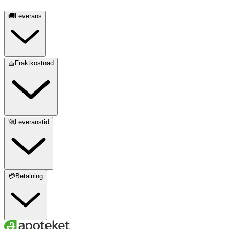
🚚Leverans
🧺Fraktkostnad
🚀Leveranstid
💳Betalning