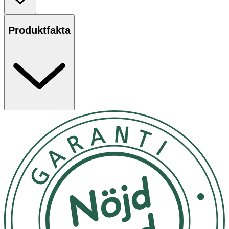
som jobbar mot svullnad och trötta ögon. En förpackning
innehåller 30 par ögonmasker. Vegansk.
Produktfakta
Användning
- Separera ögonmaskerna med den medföljande spateln.
- Placera den tjockaste delen under den yttre ögonvrån.
Låt sitta i 10 min.
- För en mer kylande och avsvällande effekt, förvara i
kylen ett tag innan användning.
Innehåll
Aqua/Water/Eau, Glycerin, Calcium Chloride, Xanthan
Gum, Ceratonia Siliqua (Carob) Gum, Niacinamide,
Butyrospermum Parkii (Shea) Butter, Chondrus Crispus
Powder, Allantoin, Arginine, Gold, Cocos Nucifera
(Coconut) Fruit Extract, Pinus Sylvestris Leaf Extract,
Cucumis Sativus (Cucumber) Fruit Extract, Rubus Idaeus
(Raspberry) Fruit Extract, Rubus Coreanus Fruit Extract,