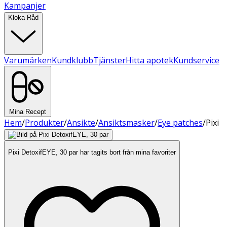
Kampanjer
Kloka Råd
Varumärken
Kundklubb
Tjänster
Hitta apotek
Kundservice
Mina Recept
Hem
/
Produkter
/
Ansikte
/
Ansiktsmasker
/
Eye patches
/
Pixi
Pixi DetoxifEYE, 30 par har tagits bort från mina favoriter