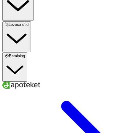
🚀Leveranstid
💳Betalning