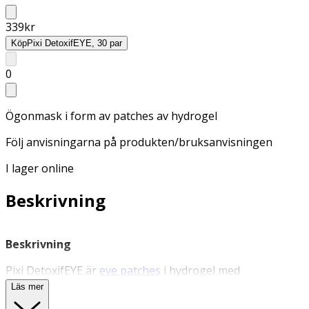
339
kr
Köp
Pixi DetoxifEYE, 30 par
0
Ögonmask i form av patches av hydrogel
Följ anvisningarna på produkten/bruksanvisningen
I lager online
Beskrivning
Beskrivning
Pixi DetoxifEYE är
eye patches
i hydrogel med
snabbverkande ingredienser som anpassar sig efter
Läs mer
formen runt ögat. DetoxifEYE innehåller ingredienser