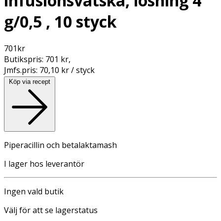
infusionsvätska, lösning 4
g/0,5 , 10 styck
701
kr
Butikspris:
701 kr
,
Jmfs.pris:
70,10 kr / styck
Köp via recept
Piperacillin och betalaktamash
I lager hos leverantör
Ingen vald butik
Välj för att se lagerstatus