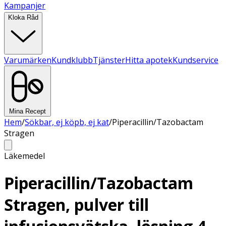
Kampanjer
Kloka Råd
Varumärken
Kundklubb
Tjänster
Hitta apotek
Kundservice
Mina Recept
Hem
/
Sökbar, ej köpb, ej kat
/
Piperacillin/Tazobactam
Stragen
Läkemedel
Piperacillin/Tazobactam
Stragen, pulver till