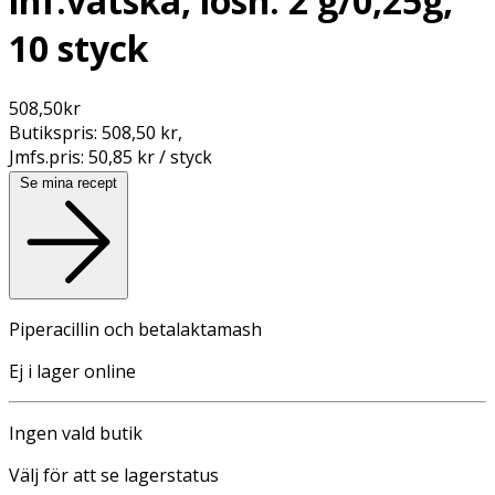
inf.vätska, lösn. 2 g/0,25g,
10 styck
508,50
kr
Butikspris:
508,50 kr
,
Jmfs.pris:
50,85 kr / styck
Se mina recept
Piperacillin och betalaktamash
Ej i lager online
Ingen vald butik
Välj för att se lagerstatus