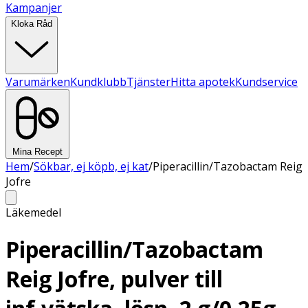
Kampanjer
Kloka Råd
Varumärken
Kundklubb
Tjänster
Hitta apotek
Kundservice
Mina Recept
Hem
/
Sökbar, ej köpb, ej kat
/
Piperacillin/Tazobactam Reig
Jofre
Läkemedel
Piperacillin/Tazobactam
Reig Jofre, pulver till