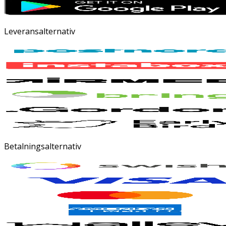
Leveransalternativ
Betalningsalternativ