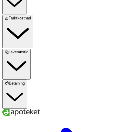
🧺Fraktkostnad
🚀Leveranstid
💳Betalning