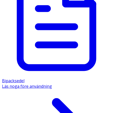
Bipacksedel
Läs noga före användning