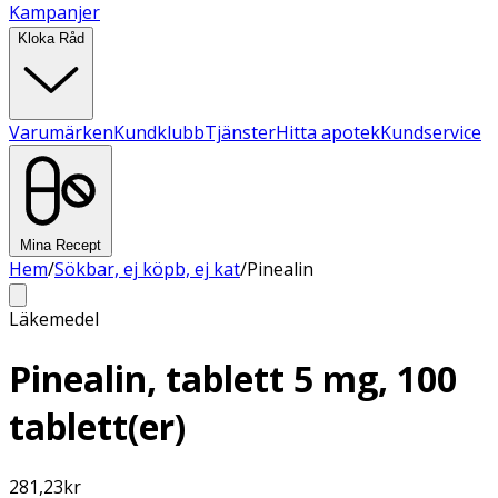
Kampanjer
Kloka Råd
Varumärken
Kundklubb
Tjänster
Hitta apotek
Kundservice
Mina Recept
Hem
/
Sökbar, ej köpb, ej kat
/
Pinealin
Läkemedel
Pinealin, tablett 5 mg, 100
tablett(er)
281,23
kr