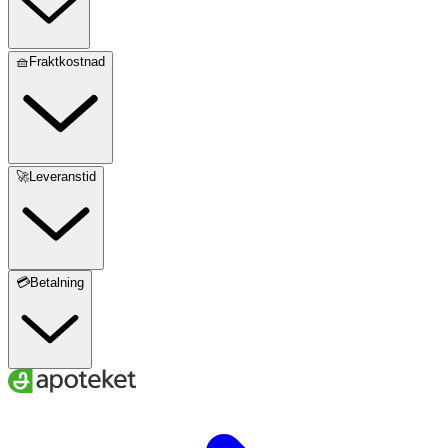
🧺Fraktkostnad
🚀Leveranstid
💳Betalning