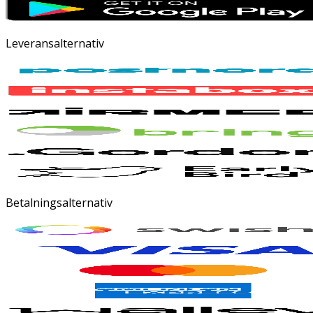
Leveransalternativ
Betalningsalternativ