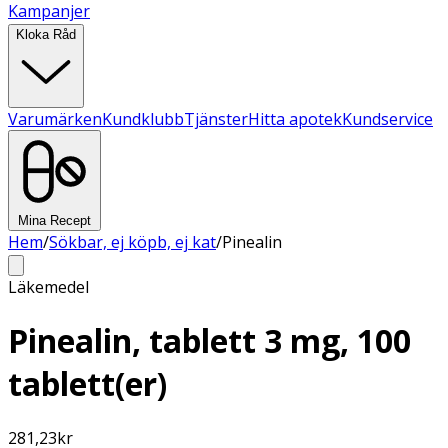
Kampanjer
Kloka Råd
Varumärken
Kundklubb
Tjänster
Hitta apotek
Kundservice
Mina Recept
Hem
/
Sökbar, ej köpb, ej kat
/
Pinealin
Läkemedel
Pinealin, tablett 3 mg, 100
tablett(er)
281,23
kr