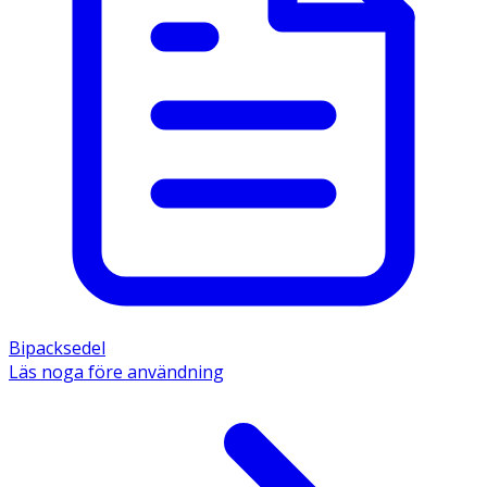
Bipacksedel
Läs noga före användning