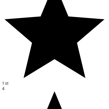
1
st
4