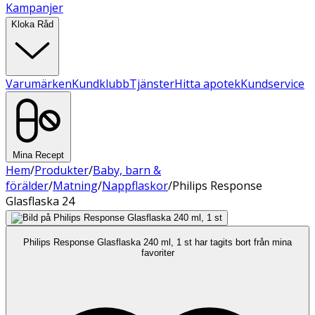
Kampanjer
Kloka Råd
Varumärken
Kundklubb
Tjänster
Hitta apotek
Kundservice
Mina Recept
Hem
/
Produkter
/
Baby, barn &
förälder
/
Matning
/
Nappflaskor
/
Philips Response
Glasflaska 24
Philips Response Glasflaska 240 ml, 1 st har tagits bort från mina
favoriter