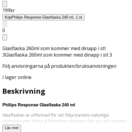
199
kr
Köp
Philips Response Glasflaska 240 ml, 1 st
0
Glasflaska 260ml som kommer med dinapp i stl
3Glasflaska 260ml som kommer med dinapp i stl 3
Följ anvisningarna på produkten/bruksanvisningen
I lager online
Beskrivning
Philips Response Glasflaska 240 ml
Glasflaskan är utformad för att följa barnets naturliga
matningsrytm. Natural Response-dinappen har en unik öppning
som endast släpper ut mjölk när barnet aktivt dricker. När
Läs mer