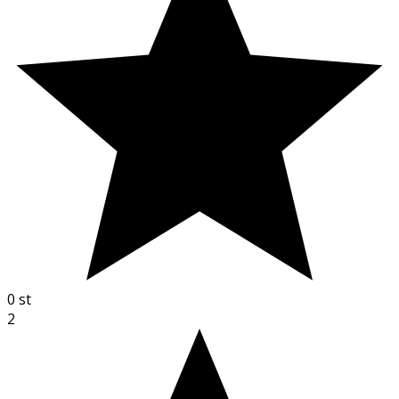
0
st
2