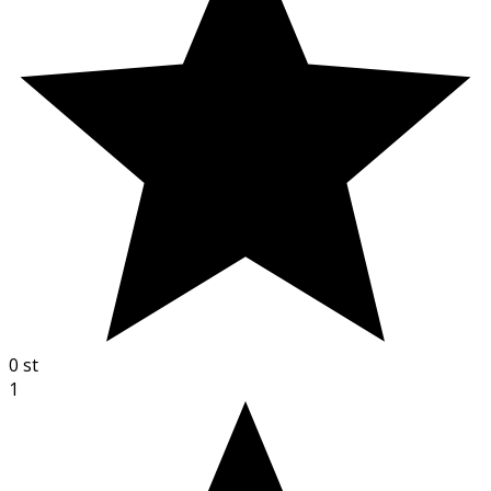
0
st
1