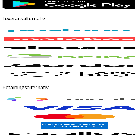
Leveransalternativ
Betalningsalternativ