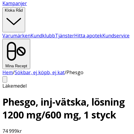
Kampanjer
Kloka Råd
Varumärken
Kundklubb
Tjänster
Hitta apotek
Kundservice
Mina Recept
Hem
/
Sökbar, ej köpb, ej kat
/
Phesgo
Läkemedel
Phesgo, inj-vätska, lösning
1200 mg/600 mg, 1 styck
74 999
kr