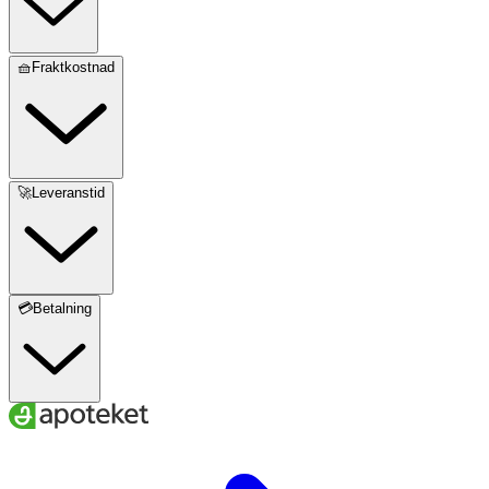
🧺Fraktkostnad
🚀Leveranstid
💳Betalning