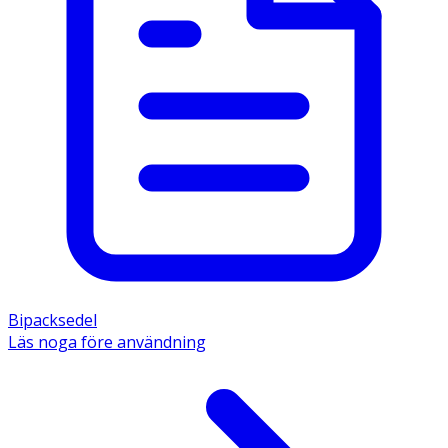
Bipacksedel
Läs noga före användning