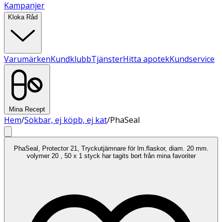
Kampanjer
Kloka Råd
Varumärken
Kundklubb
Tjänster
Hitta apotek
Kundservice
Mina Recept
Hem
/
Sökbar, ej köpb, ej kat
/
PhaSeal
PhaSeal, Protector 21, Tryckutjämnare för lm.flaskor, diam. 20 mm.
volymer 20 , 50 x 1 styck har tagits bort från mina favoriter