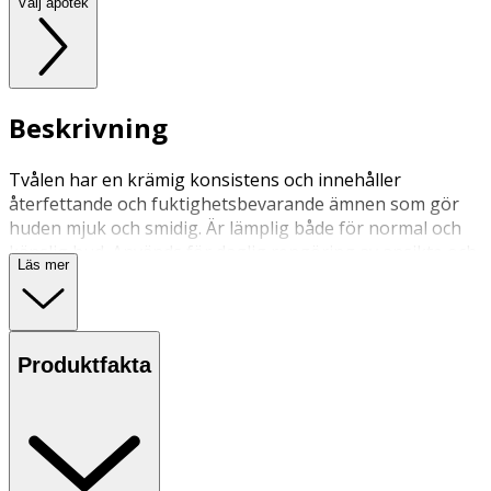
Välj apotek
Beskrivning
Tvålen har en krämig konsistens och innehåller
återfettande och fuktighetsbevarande ämnen som gör
huden mjuk och smidig. Är lämplig både för normal och
känslig hud. Används för daglig rengöring av ansikte och
Läs mer
kropp.
Kan även användas i hårt och salt vatten.
Parfymerad.
Produktfakta
Innehåll
Funktion
Aqua
Lösningsförmedlare
Sodium Cocoamphoacetate
Bulkämne
Sodium Myreth Sulfate
Emulgeringsämne