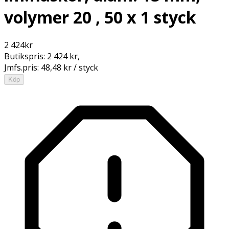
volymer 20 , 50 x 1 styck
2 424
kr
Butikspris:
2 424 kr
,
Jmfs.pris:
48,48 kr / styck
Köp