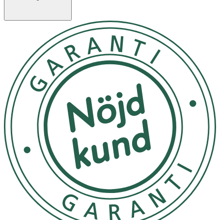
Lauryl Glucoside
Bulkämne
Sodium Chloride
Bulkämne
Citric Acid
pH-stabiliserare
PEG-40 Hydrogenated
Bulkämne
Castor Oil
Emulgeringsämne
PEG-200 Hydrogenated
Hudvårdande
Glyceryl Palmate
Hudvårdande/Mjukgörande
Coco-Glucoside
Återfuktande
Glycol Distearate
Bulkämne
Glycerin
pH-stabiliserare
Polyquaternium-10
Konserveringsämne
Diammonium Citrate
Konserveringsämne
Sodium Benzoate
Buffrande / pH-
Sodium Salicylate
stabiliserare
Sodium Acetate
Konserveringsämne
Benzyl Alcohol
Parfym
Linalool
Parfym
Butylphenyl
Parfym
Methylpropional
Parfym
Alpha-Isomethyl Ionone
Parfym
Hexyl Cinnamal
Parfym