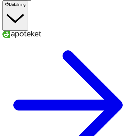
💳Betalning