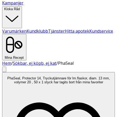
Kampanjer
Kloka Råd
Varumärken
Kundklubb
Tjänster
Hitta apotek
Kundservice
Mina Recept
Hem
/
Sökbar, ej köpb, ej kat
/
PhaSeal
PhaSeal, Protector 14, Tryckutjämnare för lm.flaskor, diam. 13 mm,
volymer 20 , 50 x 1 styck har tagits bort från mina favoriter