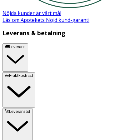
Benzyl Salicylate
Parfum
Nöjda kunder är vårt mål
Läs om Apotekets Nöjd kund-garanti
Leverans & betalning
🚚Leverans
🧺Fraktkostnad
🚀Leveranstid