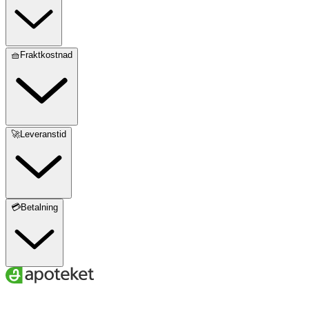
🧺Fraktkostnad
🚀Leveranstid
💳Betalning