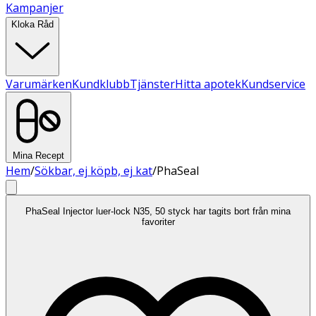
Kampanjer
Kloka Råd
Varumärken
Kundklubb
Tjänster
Hitta apotek
Kundservice
Mina Recept
Hem
/
Sökbar, ej köpb, ej kat
/
PhaSeal
PhaSeal Injector luer-lock N35, 50 styck har tagits bort från mina
favoriter