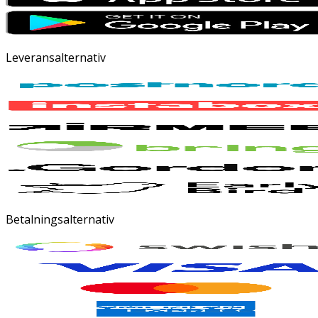
Leveransalternativ
Betalningsalternativ