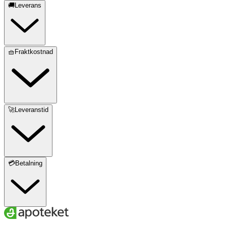
🚚Leverans
🧺Fraktkostnad
🚀Leveranstid
💳Betalning