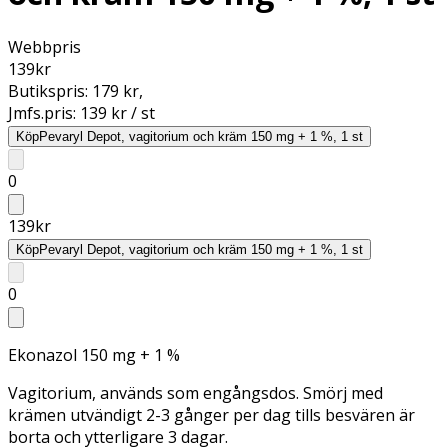
Webbpris
139
kr
Butikspris:
179 kr
,
Jmfs.pris:
139 kr / st
Köp
Pevaryl Depot, vagitorium och kräm 150 mg + 1 %, 1 st
0
139
kr
Köp
Pevaryl Depot, vagitorium och kräm 150 mg + 1 %, 1 st
0
Ekonazol 150 mg + 1 %
Vagitorium, används som engångsdos. Smörj med
krämen utvändigt 2-3 gånger per dag tills besvären är
borta och ytterligare 3 dagar.