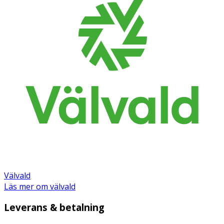
Välvald
Läs mer om välvald
Leverans & betalning