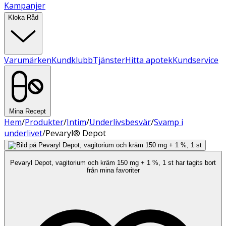
Kampanjer
Kloka Råd
Varumärken
Kundklubb
Tjänster
Hitta apotek
Kundservice
Mina Recept
Hem
/
Produkter
/
Intim
/
Underlivsbesvär
/
Svamp i
underlivet
/
Pevaryl® Depot
Pevaryl Depot, vagitorium och kräm 150 mg + 1 %, 1 st har tagits bort
från mina favoriter