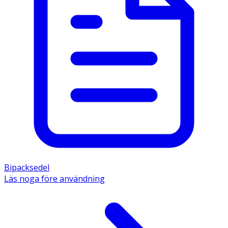
-Om du är gravid, tror att du kan vara gravid eller 
planerar att skaffa barn, rådfråga läkare eller 
apotekspersonal innan du använder detta läkemedel. 
-Förvaras vid högst 30 ºC. 
Innehåll 
Den aktiva substansen är ekonazolnitrat. Övriga 
innehållsämnen är polygel, kiseldioxid, hårdfett, 
stearylheptanoat. 
Bipacksedel
Läs noga före användning