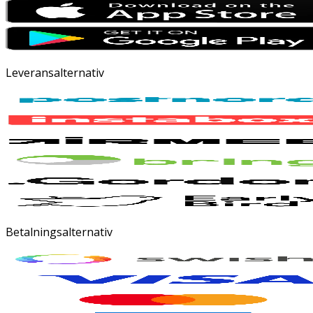
Leveransalternativ
Betalningsalternativ