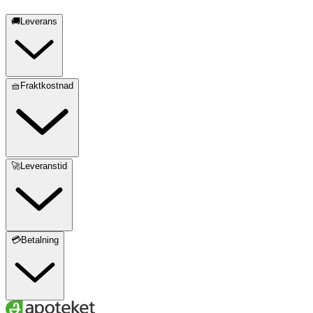
🚚Leverans
🧺Fraktkostnad
🚀Leveranstid
💳Betalning