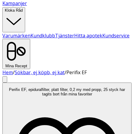
Kampanjer
Kloka Råd
Varumärken
Kundklubb
Tjänster
Hitta apotek
Kundservice
Mina Recept
Hem
/
Sökbar, ej köpb, ej kat
/
Perifix EF
Perifix EF, epiduralfilter, platt filter, 0,2 my med propp, 25 styck har
tagits bort från mina favoriter