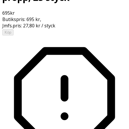
695
kr
Butikspris:
695 kr
,
Jmfs.pris:
27,80 kr / styck
Köp