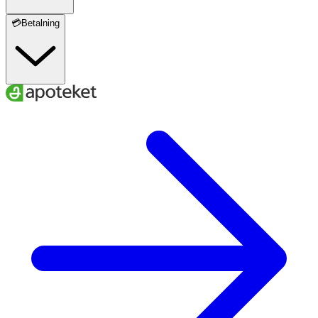
💳Betalning