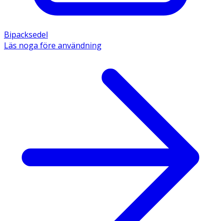
Bipacksedel
Läs noga före användning