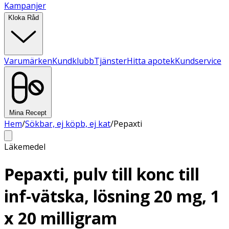
Kampanjer
Kloka Råd
Varumärken
Kundklubb
Tjänster
Hitta apotek
Kundservice
Mina Recept
Hem
/
Sökbar, ej köpb, ej kat
/
Pepaxti
Läkemedel
Pepaxti, pulv till konc till
inf-vätska, lösning 20 mg, 1
x 20 milligram