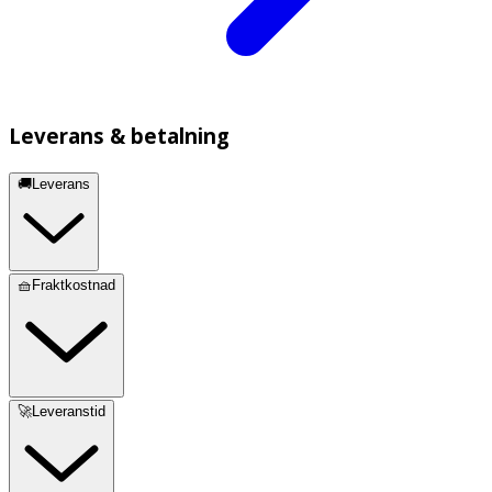
Leverans & betalning
🚚Leverans
🧺Fraktkostnad
🚀Leveranstid