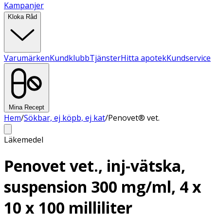
Kampanjer
Kloka Råd
Varumärken
Kundklubb
Tjänster
Hitta apotek
Kundservice
Mina Recept
Hem
/
Sökbar, ej köpb, ej kat
/
Penovet® vet.
Läkemedel
Penovet vet., inj-vätska,
suspension 300 mg/ml, 4 x
10 x 100 milliliter