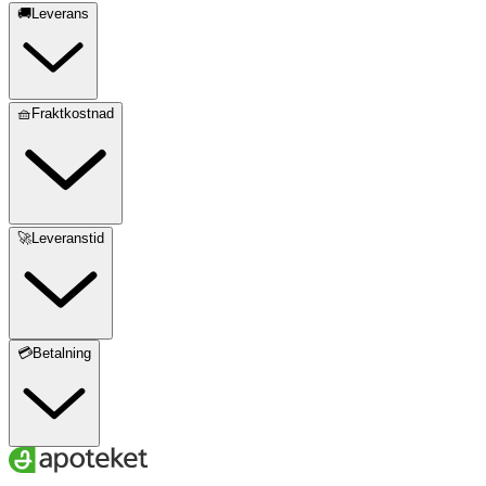
🚚Leverans
🧺Fraktkostnad
🚀Leveranstid
💳Betalning