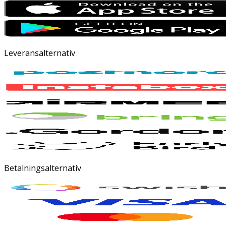
Leveransalternativ
Betalningsalternativ