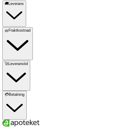
🚚Leverans
🧺Fraktkostnad
🚀Leveranstid
💳Betalning