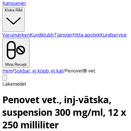
Kampanjer
Kloka Råd
Varumärken
Kundklubb
Tjänster
Hitta apotek
Kundservice
Mina Recept
Hem
/
Sökbar, ej köpb, ej kat
/
Penovet® vet.
Läkemedel
Penovet vet., inj-vätska,
suspension 300 mg/ml, 12 x
250 milliliter