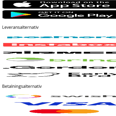
Leveransalternativ
Betalningsalternativ