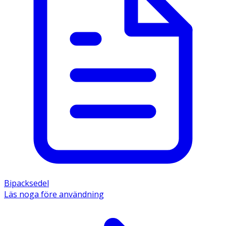
Bipacksedel
Läs noga före användning