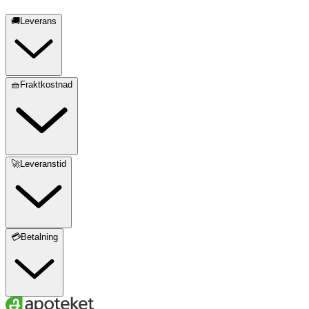
🚚Leverans
🧺Fraktkostnad
🚀Leveranstid
💳Betalning