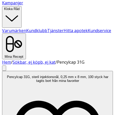
Kampanjer
Kloka Råd
Varumärken
Kundklubb
Tjänster
Hitta apotek
Kundservice
Mina Recept
Hem
/
Sökbar, ej köpb, ej kat
/
Pencylcap 31G
Pencylcap 31G, steril injektionsnål, 0,25 mm x 8 mm, 100 styck har
tagits bort från mina favoriter