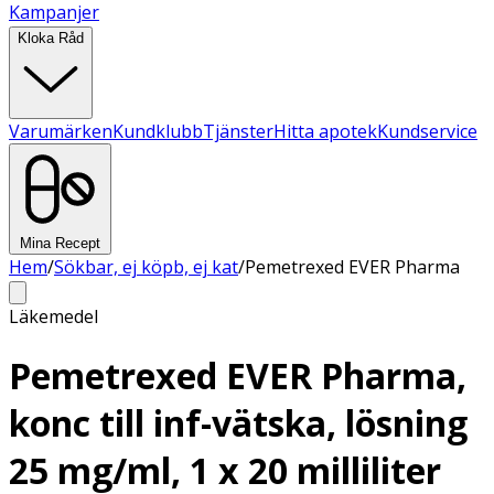
Kampanjer
Kloka Råd
Varumärken
Kundklubb
Tjänster
Hitta apotek
Kundservice
Mina Recept
Hem
/
Sökbar, ej köpb, ej kat
/
Pemetrexed EVER Pharma
Läkemedel
Pemetrexed EVER Pharma,
konc till inf-vätska, lösning
25 mg/ml, 1 x 20 milliliter