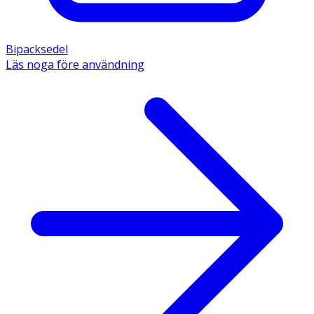
Bipacksedel
Läs noga före användning