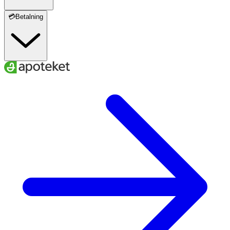
💳Betalning