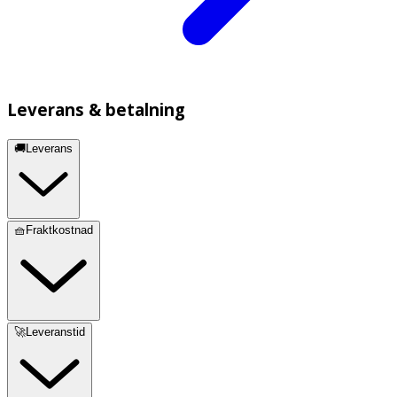
Leverans & betalning
🚚Leverans
🧺Fraktkostnad
🚀Leveranstid