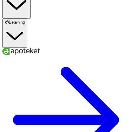
💳Betalning