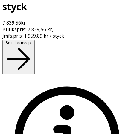
styck
7 839,56
kr
Butikspris:
7 839,56 kr
,
Jmfs.pris:
1 959,89 kr / styck
Se mina recept