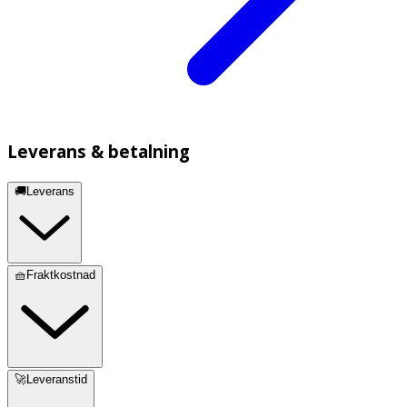
Leverans & betalning
🚚Leverans
🧺Fraktkostnad
🚀Leveranstid