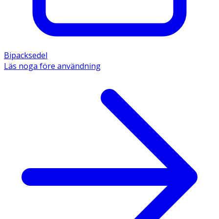
Bipacksedel
Läs noga före användning