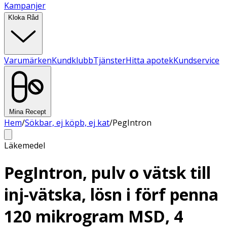
Kampanjer
Kloka Råd
Varumärken
Kundklubb
Tjänster
Hitta apotek
Kundservice
Mina Recept
Hem
/
Sökbar, ej köpb, ej kat
/
PegIntron
Läkemedel
PegIntron, pulv o vätsk till
inj-vätska, lösn i förf penna
120 mikrogram MSD, 4