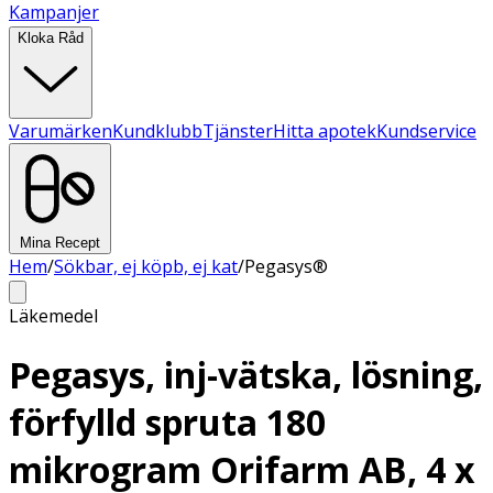
Kampanjer
Kloka Råd
Varumärken
Kundklubb
Tjänster
Hitta apotek
Kundservice
Mina Recept
Hem
/
Sökbar, ej köpb, ej kat
/
Pegasys®
Läkemedel
Pegasys, inj-vätska, lösning,
förfylld spruta 180
mikrogram Orifarm AB, 4 x