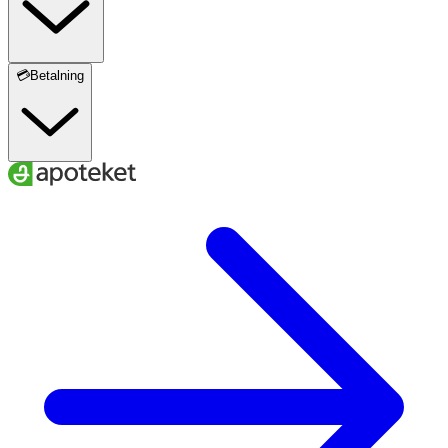
💳Betalning