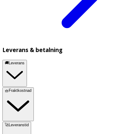
Leverans & betalning
🚚Leverans
🧺Fraktkostnad
🚀Leveranstid