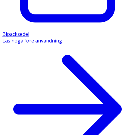
Bipacksedel
Läs noga före användning