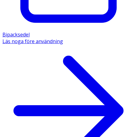
Bipacksedel
Läs noga före användning