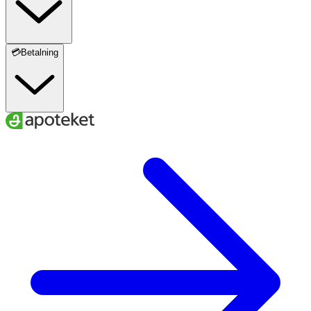
💳Betalning