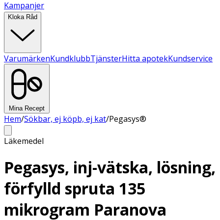
Kampanjer
Kloka Råd
Varumärken
Kundklubb
Tjänster
Hitta apotek
Kundservice
Mina Recept
Hem
/
Sökbar, ej köpb, ej kat
/
Pegasys®
Läkemedel
Pegasys, inj-vätska, lösning,
förfylld spruta 135
mikrogram Paranova