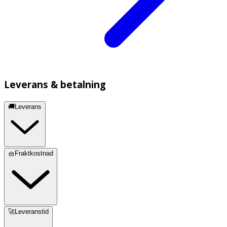
Leverans & betalning
🚚Leverans
🧺Fraktkostnad
🚀Leveranstid