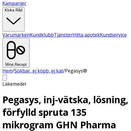
Kampanjer
Kloka Råd
Varumärken
Kundklubb
Tjänster
Hitta apotek
Kundservice
Mina Recept
Hem
/
Sökbar, ej köpb, ej kat
/
Pegasys®
Läkemedel
Pegasys, inj-vätska, lösning,
förfylld spruta 135
mikrogram GHN Pharma