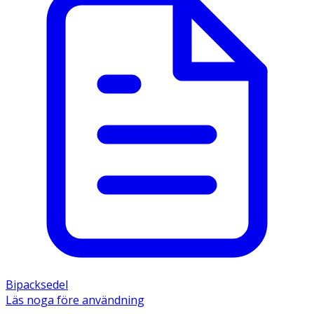
Bipacksedel
Läs noga före användning