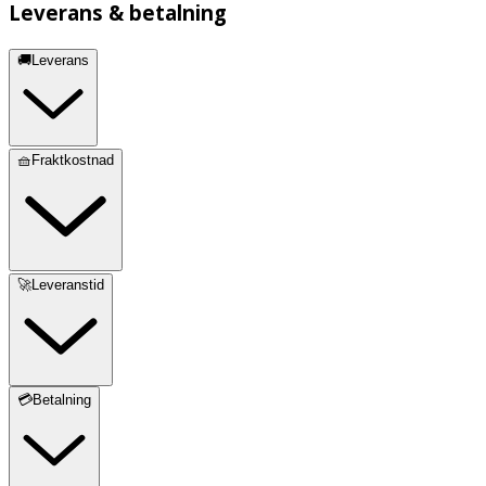
Leverans & betalning
🚚Leverans
🧺Fraktkostnad
🚀Leveranstid
💳Betalning