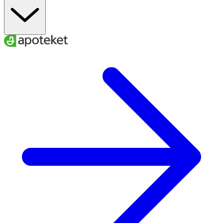
GUM, ALOE BARBADENSIS LEAF JUICE POWDER*,
TOCOPHEROL, SODIUM HYALURONATE,
HAEMATOCOCCUS PLUVIALIS EXTRACT, LINALYL
ACETATE**, ALCOHOL. [19009.07] *Ingredients from
Organic Farming. **Natural components of natural
fragrance ingredients.