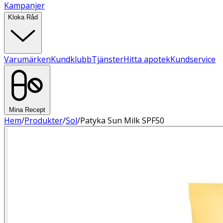
Kampanjer
Kloka Råd
Varumärken
Kundklubb
Tjänster
Hitta apotek
Kundservice
Mina Recept
Hem
/
Produkter
/
Sol
/
Patyka Sun Milk SPF50