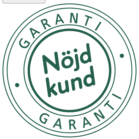
Egenskaper
- SPF 50+ med fysikaliska filter
- För både vuxna och barn
- Lätt formula som inte kladdar eller lämnar vita spår
- Med hyaluronsyra, aloe vera och bisabolol
- Dermatologiskt testad och lämplig för känslig hud
Användning
- Applicera jämnt och generöst före solexponering.
- Återapplicera varannan timme samt efter bad, svettning
eller handdukstorkning.
- Undvik kontakt med ögonen.
- Utsätt inte små barn för direkt solljus.