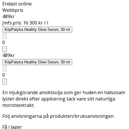
Endast online
Webbpris
489
kr
Jmfs.pris:
16 300 kr / l
Köp
Patyka Healthy Glow Serum, 30 ml
0
489
kr
Köp
Patyka Healthy Glow Serum, 30 ml
0
En mjukgörande ansiktsolja som ger huden en hälsosam
lyster direkt efter applicering tack vare sitt naturliga
morotsextrakt.
Följ anvisningarna på produkten/bruksanvisningen
Få i lager