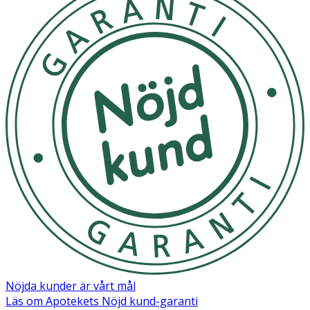
hudvårdande och lystergivande – återställer naturlig
skönhet.
Skakas väl innan användning. Applicera några droppar
på morgonen över ansikte och hals, på ren torr hy.
Applicera därefter gärna Patyka Perfect Radiance Cream
eller Patyka Perfecting Tinted Cream.
Förvaras i tumstemperatur, ej i direkt solljus
OK för gravida och ammande:
Ja
Ingredienser:
AQUA (WATER), HELIANTHUS ANNUUS (SUNFLOWER)
SEED OIL, UNDECANE, 2,3-BUTANEDIOL, TRIDECANE,
CAPRYLIC/CAPRIC TRIGLYCERIDE, MAGNESIUM SULFATE,
PENTYLENE GLYCOL, GLYCERIN, PASSIFLORA
INCARNATA WATER*, LAVANDULA ANGUSTIFOLIA
Nöjda kunder är vårt mål
(LAVENDER) FLOWER WATER*, DIGLYCERIN, PARFUM
Läs om Apotekets Nöjd kund-garanti
(FRAGRANCE), LEVULINIC ACID, LIMONENE**,