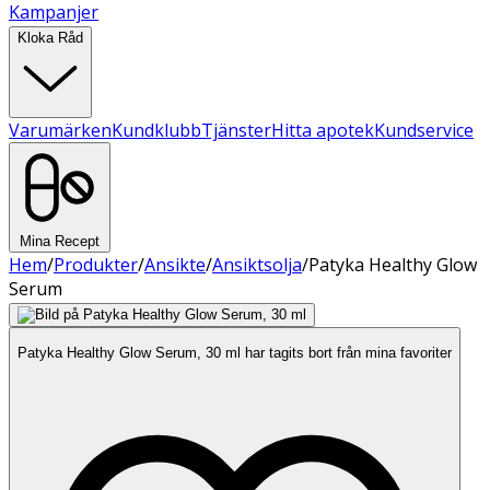
Kampanjer
Kloka Råd
Varumärken
Kundklubb
Tjänster
Hitta apotek
Kundservice
Mina Recept
Hem
/
Produkter
/
Ansikte
/
Ansiktsolja
/
Patyka Healthy Glow
Serum
Patyka Healthy Glow Serum, 30 ml har tagits bort från mina favoriter