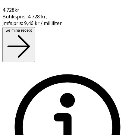
4 728
kr
Butikspris:
4 728 kr
,
Jmfs.pris:
9,46 kr / milliliter
Se mina recept