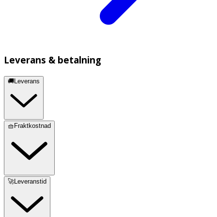
Leverans & betalning
🚚Leverans
🧺Fraktkostnad
🚀Leveranstid