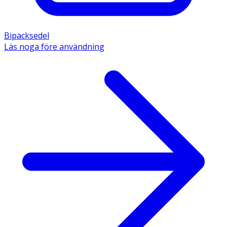
Bipacksedel
Läs noga före användning