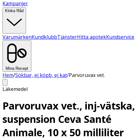
Kampanjer
Kloka Råd
Varumärken
Kundklubb
Tjänster
Hitta apotek
Kundservice
Mina Recept
Hem
/
Sökbar, ej köpb, ej kat
/
Parvoruvax vet.
Läkemedel
Parvoruvax vet., inj-vätska,
suspension Ceva Santé
Animale, 10 x 50 milliliter