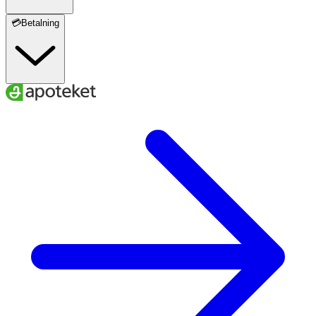
💳Betalning