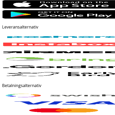
Leveransalternativ
Betalningsalternativ