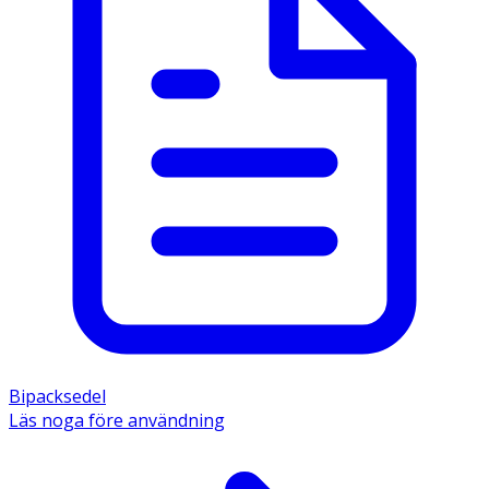
Bipacksedel
Läs noga före användning