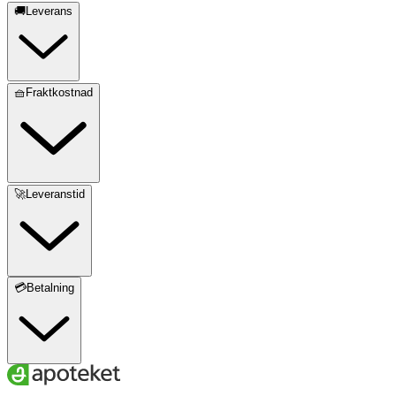
🚚Leverans
🧺Fraktkostnad
🚀Leveranstid
💳Betalning