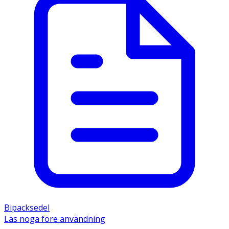
Bipacksedel
Läs noga före användning