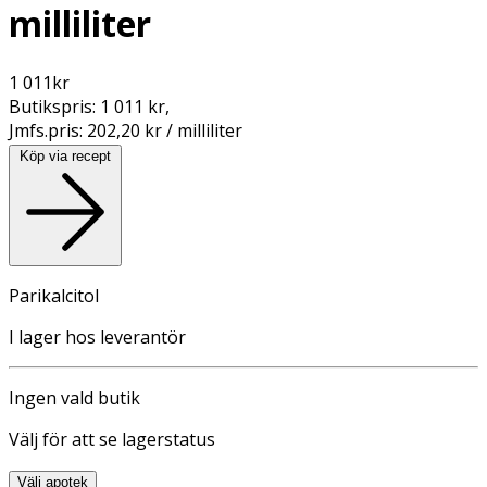
milliliter
1 011
kr
Butikspris:
1 011 kr
,
Jmfs.pris:
202,20 kr / milliliter
Köp via recept
Parikalcitol
I lager hos leverantör
Ingen vald butik
Välj för att se lagerstatus
Välj apotek