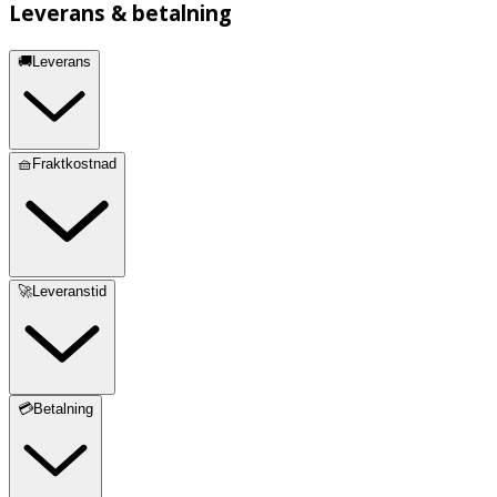
Leverans & betalning
🚚Leverans
🧺Fraktkostnad
🚀Leveranstid
💳Betalning