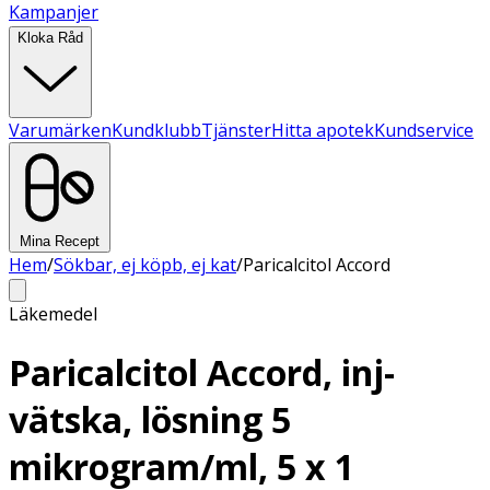
Kampanjer
Kloka Råd
Varumärken
Kundklubb
Tjänster
Hitta apotek
Kundservice
Mina Recept
Hem
/
Sökbar, ej köpb, ej kat
/
Paricalcitol Accord
Läkemedel
Paricalcitol Accord, inj-
vätska, lösning 5
mikrogram/ml, 5 x 1