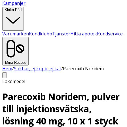
Kampanjer
Kloka Råd
Varumärken
Kundklubb
Tjänster
Hitta apotek
Kundservice
Mina Recept
Hem
/
Sökbar, ej köpb, ej kat
/
Parecoxib Noridem
Läkemedel
Parecoxib Noridem, pulver
till injektionsvätska,
lösning 40 mg, 10 x 1 styck