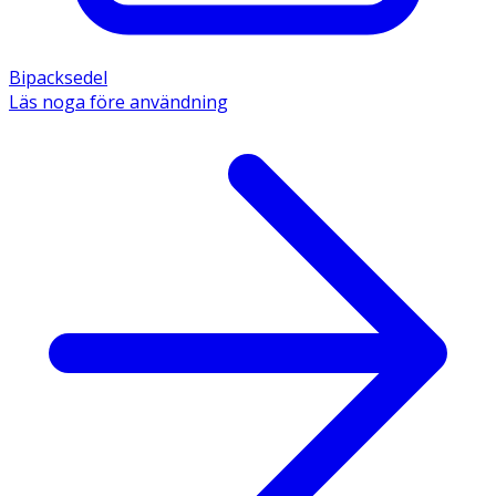
Bipacksedel
Läs noga före användning