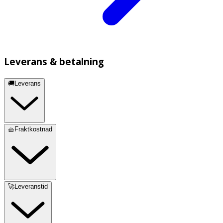
Leverans & betalning
🚚Leverans
🧺Fraktkostnad
🚀Leveranstid