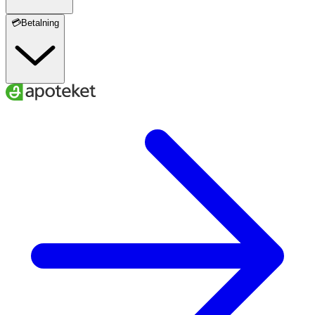
💳Betalning