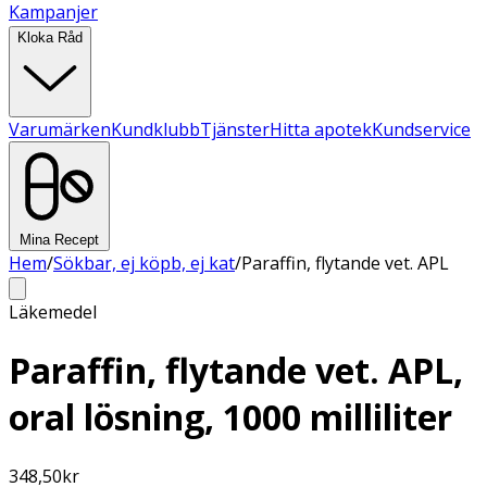
Kampanjer
Kloka Råd
Varumärken
Kundklubb
Tjänster
Hitta apotek
Kundservice
Mina Recept
Hem
/
Sökbar, ej köpb, ej kat
/
Paraffin, flytande vet. APL
Läkemedel
Paraffin, flytande vet. APL,
oral lösning, 1000 milliliter
348,50
kr