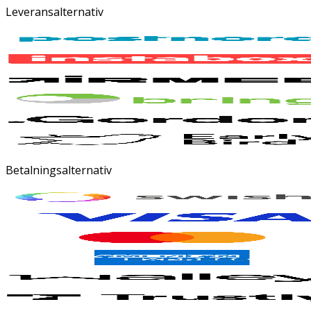
Leveransalternativ
Betalningsalternativ