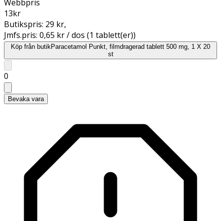
Webbpris
13
kr
Butikspris:
29 kr
,
Jmfs.pris:
0,65 kr / dos (1 tablett(er))
Köp från butik
Paracetamol Punkt, filmdragerad tablett 500 mg, 1 X 20
st
0
Bevaka vara