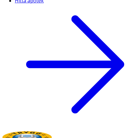
Hitta apotek