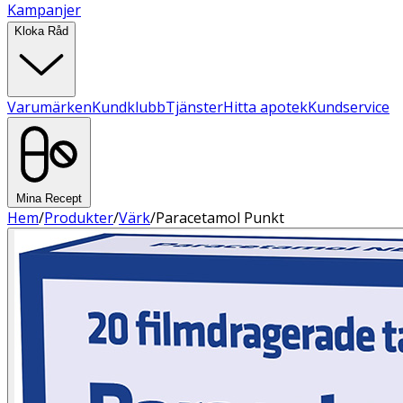
Kampanjer
Kloka Råd
Varumärken
Kundklubb
Tjänster
Hitta apotek
Kundservice
Mina Recept
Hem
/
Produkter
/
Värk
/
Paracetamol Punkt