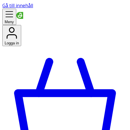
Gå till innehåll
Meny
Logga in