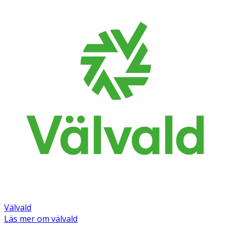
Förvaring
Förvaras utom syn- och räckhåll för barn.
Förvaras enligt anvisning på förpackningen.
Innehåll
Aktiva substans:
paracetamol 500 mg per tablett.
Övriga innehållsämnen:
tablettens
· Kärna: Pregelatiniserad stärkelse,
magnesiumstearat;
· Filmdragering: Hypromellos, makrogol,
propylenglykol, titandioxid (E171) och talk.
Välvald
Läs mer om välvald