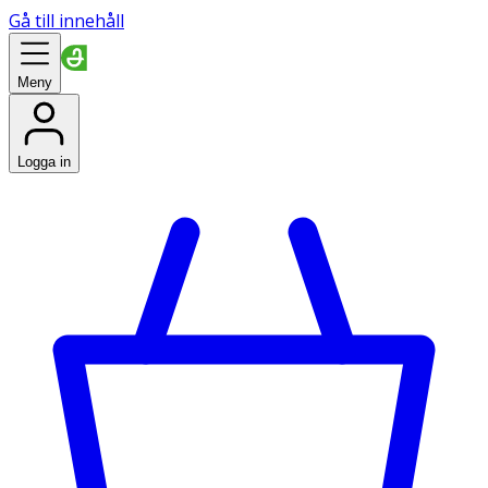
Gå till innehåll
Meny
Logga in