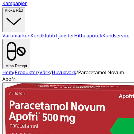
Kampanjer
Kloka Råd
Varumärken
Kundklubb
Tjänster
Hitta apotek
Kundservice
Mina Recept
Hem
/
Produkter
/
Värk
/
Huvudvärk
/
Paracetamol Novum
Apofri