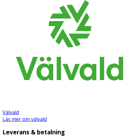
Välvald
Läs mer om välvald
Leverans & betalning