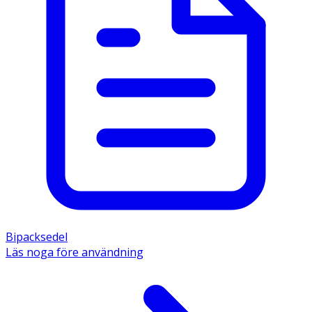
Paracetamol Novum Apofri kan användas under
amning och graviditet men använd då lägsta möjliga
dos och tala med läkare vid mer än tillfällig
användning.
Rådfråga läkare eller apotekspersonal innan
användning.
Innehåll
Den aktiva substansen är paracetamol, 500 mg. Övriga
innehållsämnen är natriumvätekarbonat, mikrokristallin
cellulosa, kroskarmellosnatrium, talk, stearinsyra,
pregelatiniserad stärkelse, povidon, makrogoler,
titandioxid (E171), glycerolmonokaprylokaprat, partiellt
hydrolyserad poly(vinylalkohol).
Bipacksedel
Inga särskilda förvaringsanvisningar.
Läs noga före användning